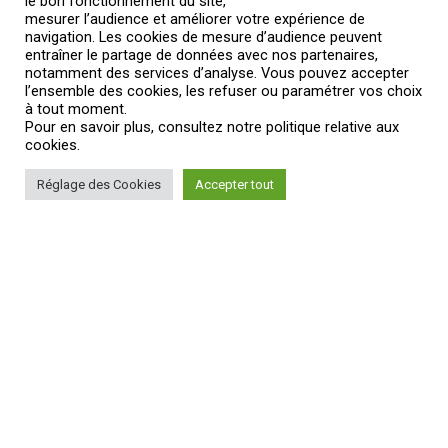
le bon fonctionnement du site,
mesurer l’audience et améliorer votre expérience de
navigation. Les cookies de mesure d’audience peuvent
entraîner le partage de données avec nos partenaires,
notamment des services d’analyse. Vous pouvez accepter
l’ensemble des cookies, les refuser ou paramétrer vos choix
à tout moment.
1
Pour en savoir plus, consultez notre politique relative aux
cookies.
–
Réglage des Cookies
Accepter tout
Quels
véhicules
produisent
ces
informations ?