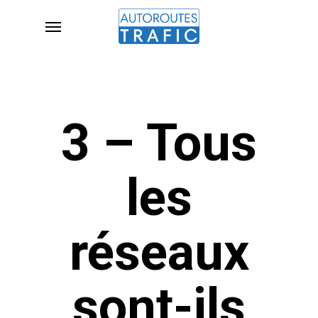
Skip
Menu
to
main
content
3 – Tous
les
réseaux
sont-ils