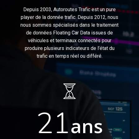
Depuis
2003,
Autoroutes
Trafic
est
un
pure
player
de
la
donnée
trafic.
Depuis
2012,
nous
nous
sommes
spécialisés
dans
le
traitement
de
données
Floating
Car
Data
issues
de
véhicules
et
terminaux
connectés
pour
produire
plusieurs
indicateurs
de
l’état
du
trafic
en
temps
réel
ou
différé.
21
ans