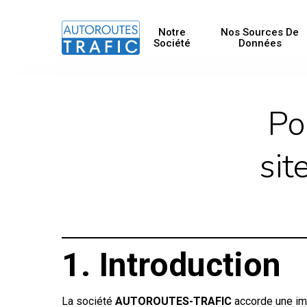
Skip
to
Notre
Nos Sources De
Société
Données
main
content
Po
sit
1. Introduction
La société
AUTOROUTES-TRAFIC
accorde une imp