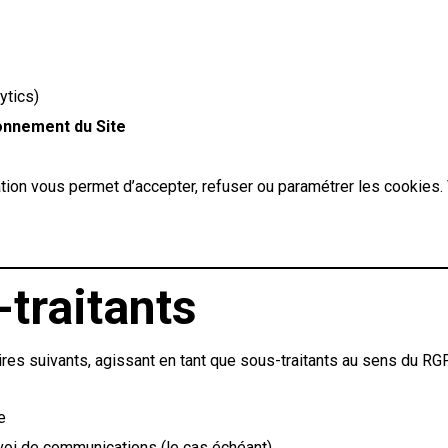
ytics)
onnement du Site
ation vous permet d’accepter, refuser ou paramétrer les cookies
-traitants
ires suivants, agissant en tant que sous-traitants au sens du RG
e
voi de communications (le cas échéant)