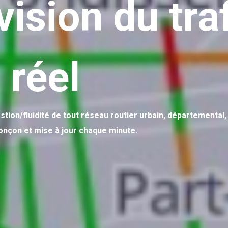
ision du tra
 réel
stion/fluidité de tout réseau routier urbain, départemental,
ronçon et mise à jour chaque minute.