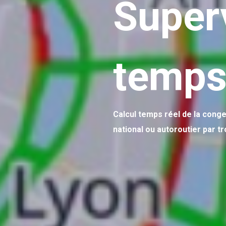
Superv
temps
Calcul temps réel de la conge
national ou autoroutier par t