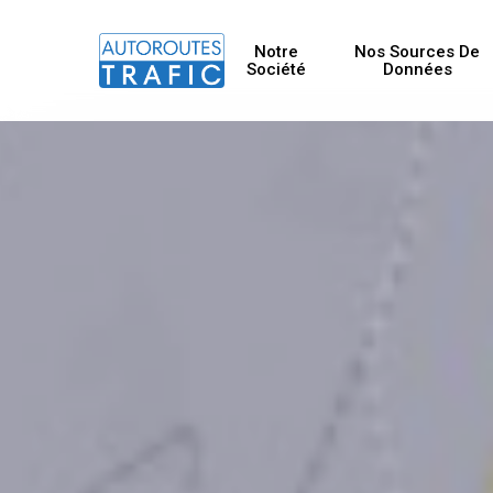
Skip
to
Notre
Nos Sources De
Société
Données
main
content