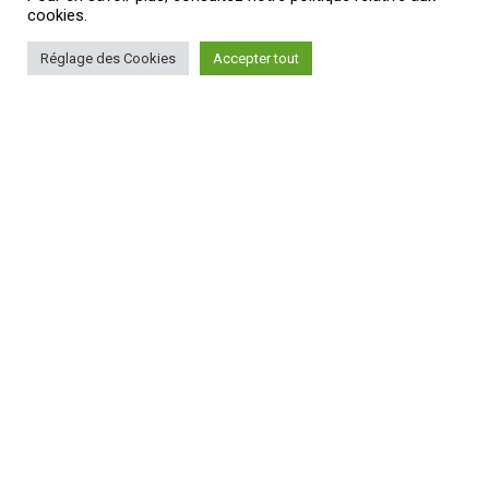
cookies.
Réglage des Cookies
Accepter tout
Vous souhaitez découvrir
comment les données
Floating Car Data et autres
données de sécurité issues
de véhicules connectés
peuvent vous aider à
améliorer la gestion du trafic
routier au quotidien ?