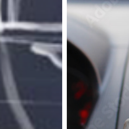
Sécurité routière
Nos solutions
Supervision temps réel
Études de trafic
Accidentalité temps réel
COMPASS – Outil d’analyse de la circulation
SALVO – Outil d’analyse des zones à risques
MODUM – Application d’enquête mobilité
Alerte Patrouilleurs
Main courante pour Patrouilleurs
Accompagnement Floating Car Data
Nos références