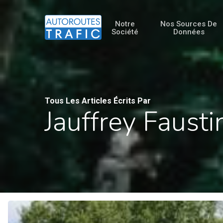
Skip
to
Notre
Nos Sources De
Société
Données
main
content
Tous Les Articles Écrits Par
Jauffrey Fausti