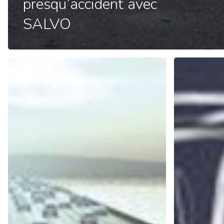
presqu’accident avec
SALVO
Autoroutes Trafic
59 boulevard Exelmans
75016 PARIS
Tél.: (+33) (0) 1 49 55 33 54