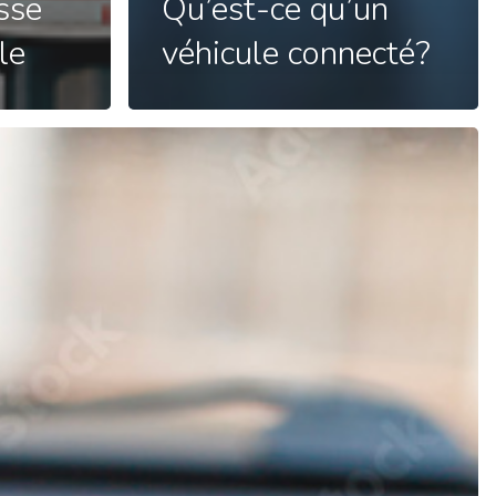
esse
Qu’est-ce qu’un
le
véhicule connecté?