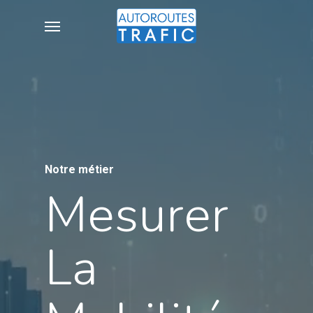
Skip
Menu
to
main
content
Notre métier
Mesurer
La