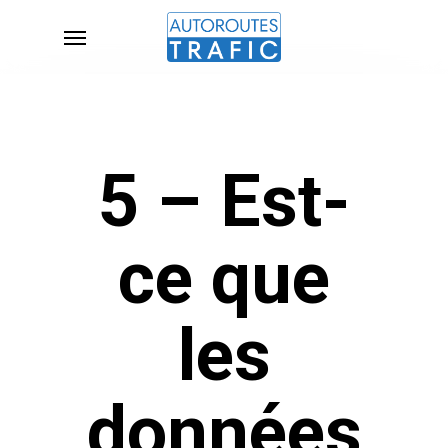
Skip
Menu
to
main
content
5 – Est-
ce que
les
données