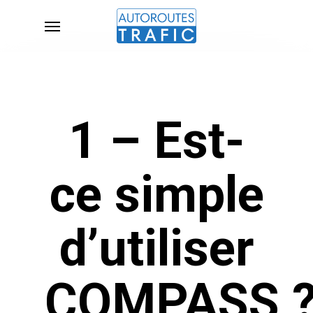
Skip
Menu
to
main
content
1 – Est-
ce simple
d’utiliser
COMPASS 