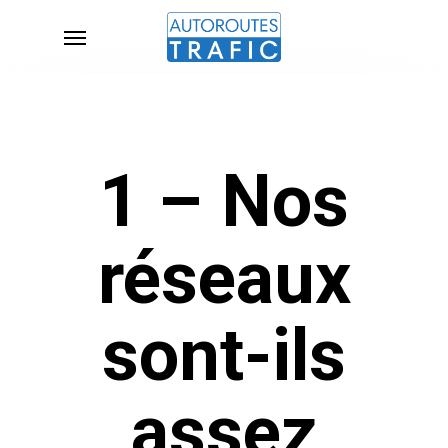
Skip
Menu
to
main
content
1 – Nos
réseaux
sont-ils
assez